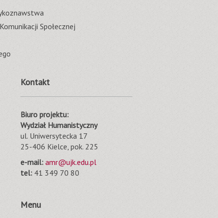
ęzykoznawstwa
 Komunikacji Społecznej
ego
Kontakt
Biuro projektu:
Wydział Humanistyczny
ul. Uniwersytecka 17
25-406 Kielce, pok. 225
e-mail:
amr@ujk.edu.pl
tel:
41 349 70 80
Menu