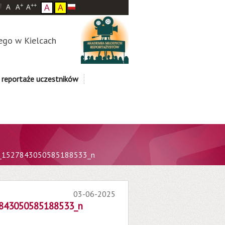
+
++
A
A
A
A
A
ego w Kielcach
 reportaże uczestników
_1527843050585188533_n
03-06-2025
843050585188533_n