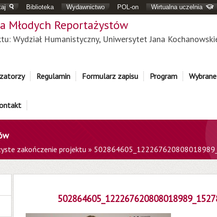
aj
Biblioteka
Wydawnictwo
POL-on
Wirtualna uczelnia
a Młodych Reportażystów
ktu: Wydział Humanistyczny, Uniwersytet Jana Kochanowski
zatorzy
Regulamin
Formularz zapisu
Program
Wybrane
ontakt
tów
yste zakończenie projektu
»
502864605_122267620808018989
502864605_122267620808018989_1527