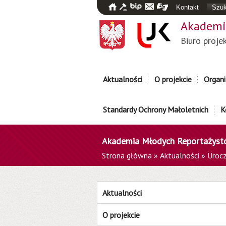
Kontakt
Szuk
Akademi
Biuro proje
Aktualności
O projekcie
Organi
Standardy Ochrony Małoletnich
K
Akademia Młodych Reportażys
Strona główna
»
Aktualności
»
Urocz
Aktualności
O projekcie