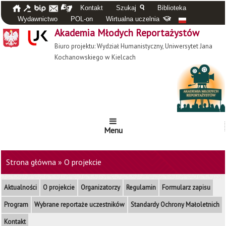
Kontakt
Szukaj
Biblioteka
Wydawnictwo
POL-on
Wirtualna uczelnia
Akademia Młodych Reportażystów
Biuro projektu: Wydział Humanistyczny, Uniwersytet Jana
Kochanowskiego w Kielcach
Menu
Strona główna
»
O projekcie
Aktualności
O projekcie
Organizatorzy
Regulamin
Formularz zapisu
Program
Wybrane reportaże uczestników
Standardy Ochrony Małoletnich
Kontakt