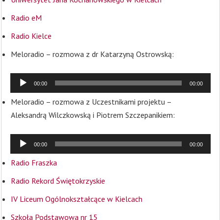
plików
Radio eM
dźwiękowyc
Radio Kielce
Meloradio – rozmowa z dr Katarzyną Ostrowską:
00:00
00:00
Od
Meloradio – rozmowa z Uczestnikami projektu –
pl
Aleksandrą Wilczkowską i Piotrem Szczepanikiem:
dź
00:00
00:00
Radio Fraszka
Radio Rekord Świętokrzyskie
IV Liceum Ogólnokształcące w Kielcach
Szkoła Podstawowa nr 15