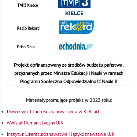
TVP3 Kielce
Radio Rekord
Echo Dnia
Projekt dofinansowany ze środków budżetu państwa,
przyznanych przez Ministra Edukacji i Nauki w ramach
Programu Społeczna Odpowiedzialność Nauki II
Materiały promujące projekt w 2023 roku:
Od
Uniwersytet Jana Kochanowskiego w Kielcach
pl
Wydział Humanistyczny UJK
dź
Instytut Literaturoznawstwa i Językoznawstwa UJK