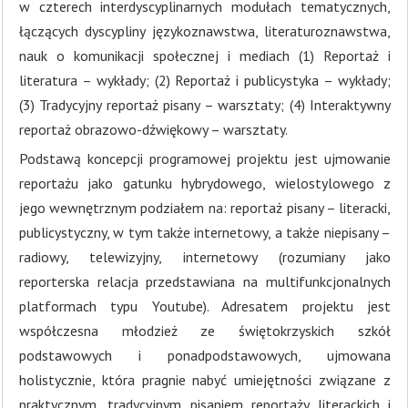
w czterech interdyscyplinarnych modułach tematycznych,
łączących dyscypliny językoznawstwa, literaturoznawstwa,
nauk o komunikacji społecznej i mediach (1) Reportaż i
literatura – wykłady; (2) Reportaż i publicystyka – wykłady;
(3) Tradycyjny reportaż pisany – warsztaty; (4) Interaktywny
reportaż obrazowo-dźwiękowy – warsztaty.
Podstawą koncepcji programowej projektu jest ujmowanie
reportażu jako gatunku hybrydowego, wielostylowego z
jego wewnętrznym podziałem na: reportaż pisany – literacki,
publicystyczny, w tym także internetowy, a także niepisany –
radiowy, telewizyjny, internetowy (rozumiany jako
reporterska relacja przedstawiana na multifunkcjonalnych
platformach typu Youtube). Adresatem projektu jest
współczesna młodzież ze świętokrzyskich szkół
podstawowych i ponadpodstawowych, ujmowana
holistycznie, która pragnie nabyć umiejętności związane z
praktycznym, tradycyjnym pisaniem reportaży literackich i