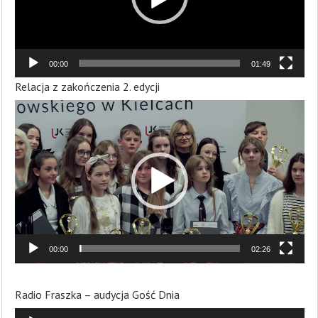
00:00
01:49
Relacja z zakończenia 2. edycji
Odtwarzacz
video
00:00
02:26
Radio Fraszka – audycja Gość Dnia
Odtwarzacz