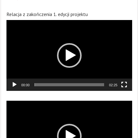
Relacja z zakończenia 1. edycji projektu
Odtwarzacz
video
00:00
02:25
Odtwarzacz
video