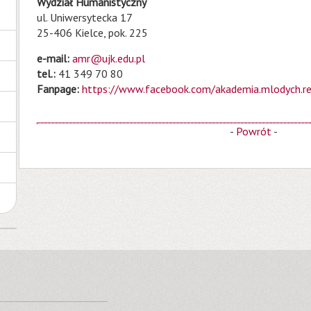
Wydział Humanistyczny
ul. Uniwersytecka 17
25-406 Kielce, pok. 225
e-mail:
amr@ujk.edu.pl
tel.:
41 349 70 80
Fanpage:
https://www.facebook.com/akademia.mlodych.re
-
Powrót
-