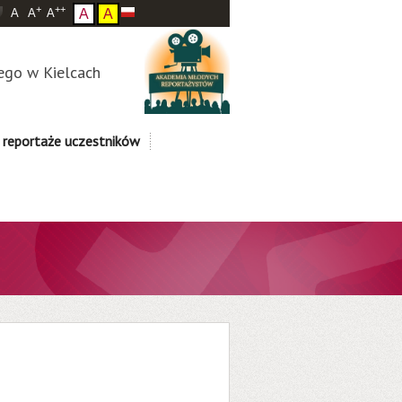
+
++
A
A
A
A
A
ego w Kielcach
 reportaże uczestników