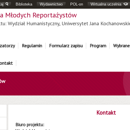
aj
Biblioteka
Wydawnictwo
POL-on
Wirtualna uczelnia
a Młodych Reportażystów
ktu: Wydział Humanistyczny, Uniwersytet Jana Kochanowski
zatorzy
Regulamin
Formularz zapisu
Program
Wybrane
ontakt
tów
Kontakt
Biuro projektu: