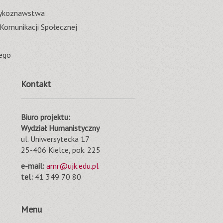
ęzykoznawstwa
 Komunikacji Społecznej
ego
Kontakt
Biuro projektu:
Wydział Humanistyczny
ul. Uniwersytecka 17
25-406 Kielce, pok. 225
e-mail:
amr@ujk.edu.pl
tel:
41 349 70 80
Menu