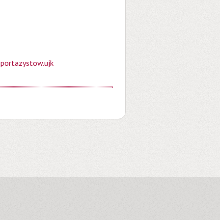
portazystow.ujk